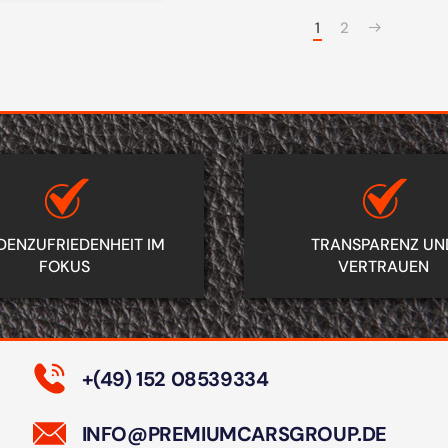
1
2
EN­ZUFRIEDENHEIT IM
TRANSPARENZ UN
FOKUS
VERTRAUEN
+(49) 152 08539334
INFO@PREMIUMCARS­GROUP.DE