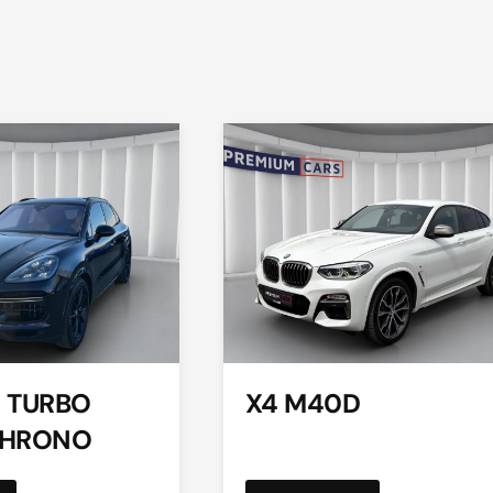
 TURBO
X4 M40D
CHRONO